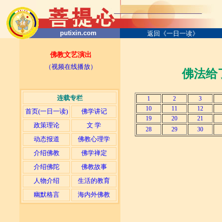
putixin.com
返回《一日一读》
佛教文艺演出
（视频在线播放）
佛法给
连载专栏
1
2
3
10
11
12
首页(一日一读)
佛学讲记
19
20
21
政策理论
文 学
28
29
30
动态报道
佛教心理学
介绍佛教
佛学禅定
介绍佛陀
佛教故事
人物介绍
生活的教育
幽默格言
海内外佛教