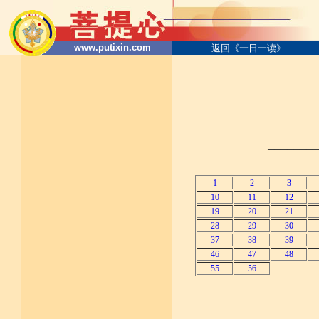
www.putixin.com
返回《一日一读》
────────
1
2
3
10
11
12
19
20
21
28
29
30
37
38
39
46
47
48
55
56