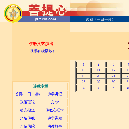
putixin.com
返回《一日一读》
佛教文艺演出
（视频在线播放）
1
2
3
10
11
12
1
19
20
21
2
28
29
30
3
连载专栏
37
38
39
4
首页(一日一读)
佛学讲记
政策理论
文 学
动态报道
佛教心理学
介绍佛教
佛学禅定
介绍佛陀
佛教故事