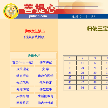
putixin.com
返回《一日一读》
归依三
佛教文艺演出
（视频在线播放）
连载专栏
1
2
3
首页(一日一读)
佛学讲记
10
11
12
1
19
20
21
2
政策理论
文 学
28
29
30
3
动态报道
佛教心理学
37
38
39
4
介绍佛教
佛学禅定
46
47
48
4
55
56
57
5
介绍佛陀
佛教故事
人物介绍
生活的教育
幽默格言
海内外佛教